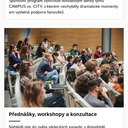
Sportovní program vyvrcholil florbalovým derby týmů
CAMPUS vs. CITY, v kterém nechyběly dramatické momenty
ani vydatná podpora fanoušků.
Přednášky, workshopy a konzultace
Nahlédli jste do světa vědeckých expedic v Antarktidě,