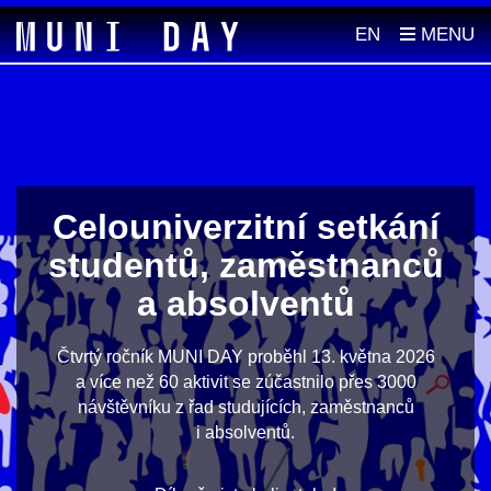
EN
Celouniverzitní setkání
studentů, zaměstnanců
a absolventů
Čtvrtý ročník MUNI DAY proběhl 13. května 2026
a více než 60 aktivit se zúčastnilo přes 3000
návštěvníku z řad studujících, zaměstnanců
i absolventů.